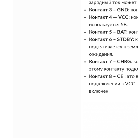
зарядный ток может 
Контакт 3 – GND:
кон
Контакт 4 — VCC:
кон
используется 5В.
Контакт 5 – BAT:
конт
Контакт 6 – STDBY:
к
подтягивается к зем
ожидания.
Контакт 7 – CHRG:
ко
этому контакту подк
Контакт 8 – CE
: это 
подключении к VCC T
включен.