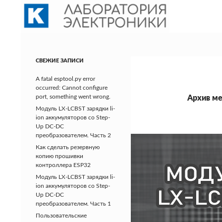
Поиск
Лаборатория электроники
Разработка электронных
СВЕЖИЕ ЗАПИСИ
устройств и промышленный
дизайн. Технические обзоры
A fatal esptool.py error
электроники.
occurred: Cannot configure
port, something went wrong.
Архив ме
Модуль LX-LCBST зарядки li-
ion аккумуляторов со Step-
Up DC-DC
преобразователем. Часть 2
Как сделать резервную
копию прошивки
контроллера ESP32
Модуль LX-LCBST зарядки li-
ion аккумуляторов со Step-
Up DC-DC
преобразователем. Часть 1
Пользовательские