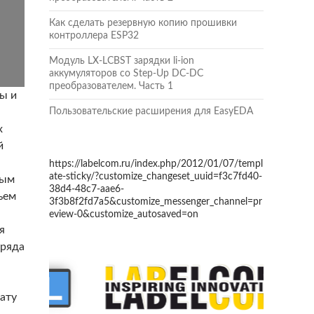
Как сделать резервную копию прошивки
контроллера ESP32
Модуль LX-LCBST зарядки li-ion
аккумуляторов со Step-Up DC-DC
преобразователем. Часть 1
ты и
Пользовательские расширения для EasyEDA
х
й
https://labelcom.ru/index.php/2012/01/07/templ
ate-sticky/?customize_changeset_uuid=f3c7fd40-
ным
38d4-48c7-aae6-
ъем
3f3b8f2fd7a5&customize_messenger_channel=pr
eview-0&customize_autosaved=on
я
аряда
ату