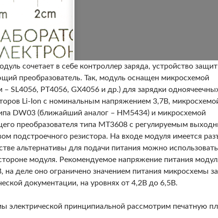
одуль сочетает в себе контроллер заряда, устройство защи
ий преобразователь. Так, модуль оснащен микросхемой
м – SL4056, PT4056, GX4056 и др.) для зарядки одноячеечны
торов Li-Ion с номинальным напряжением 3,7В, микросхемо
ипа DW03 (ближайший аналог – HM5434) и микросхемой
его преобразователя типа MT3608 с регулируемым выход
ом подстроечного резистора. На входе модуля имеется раз
естве альтернативы для подачи питания можно использовать
стороне модуля. Рекомендуемое напряжение питания модул
, на деле оно ограничено значением питания микросхемы з
еской документации, на уровнях от 4,2В до 6,5В.
ы электрической принципиальной рассмотрим печатную пл