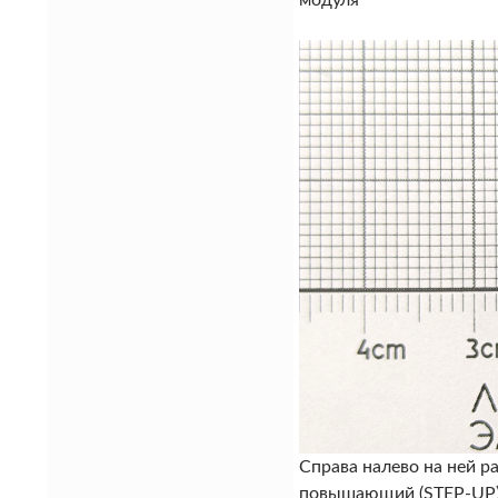
модуля
Справа налево на ней 
повышающий (STEP-UP) 