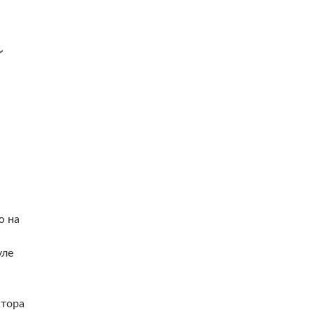
ю на
уле
стора