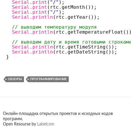
Serial.print
(
"/"
);
Serial.print
(rtc.getMonth());
Serial.print
(
"/"
);
Serial.println
(rtc.getYear());
// выводим температуру модуля
Serial.println
(rtc.getTemperatureFloat()
// выводим дату и время готовыми строкам
Serial.println
(rtc.getTimeString());
Serial.println
(rtc.getDateString());
}
ОБЗОРЫ
ПРОГРАММИРОВАНИЕ
Онлайн-площадка открытых проектов и исходных кодов
программ.
Open Resourse by
Labelcom