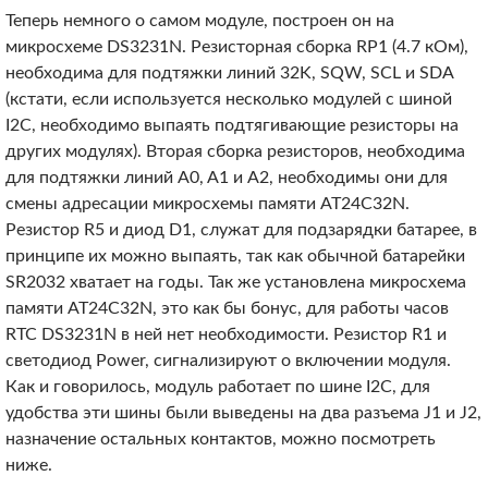
Теперь немного о самом модуле, построен он на
микросхеме DS3231N. Резисторная сборка RP1 (4.7 кОм),
необходима для подтяжки линий 32K, SQW, SCL и SDA
(кстати, если используется несколько модулей с шиной
I2C, необходимо выпаять подтягивающие резисторы на
других модулях). Вторая сборка резисторов, необходима
для подтяжки линий A0, A1 и A2, необходимы они для
смены адресации микросхемы памяти AT24C32N.
Резистор R5 и диод D1, служат для подзарядки батарее, в
принципе их можно выпаять, так как обычной батарейки
SR2032 хватает на годы. Так же установлена микросхема
памяти AT24C32N, это как бы бонус, для работы часов
RTC DS3231N в ней нет необходимости. Резистор R1 и
светодиод Power, сигнализируют о включении модуля.
Как и говорилось, модуль работает по шине I2C, для
удобства эти шины были выведены на два разъема J1 и J2,
назначение остальных контактов, можно посмотреть
ниже.