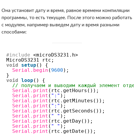
Она установит дату и время, равное времени компиляции
программы, то есть текущее. После этого можно работать
с модулем, например выведем дату и время разными
способами:
#include
<microDS3231.h>
MicroDS3231 rtc;
void
setup
() {
Serial.begin
(
9600
);
}
void
loop
() {
// получаем и выводим каждый элемент отд
Serial.print
(rtc.getHours());
Serial.print
(
":"
);
Serial.print
(rtc.getMinutes());
Serial.print
(
":"
);
Serial.print
(rtc.getSeconds());
Serial.print
(
" "
);
Serial.print
(rtc.getDay());
Serial.print
(
" "
);
Serial.print
(rtc.getDate());