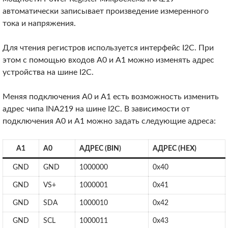
автоматически записывает произведение измеренного
тока и напряжения.
Для чтения регистров используется интерфейс I2C. При
этом с помощью входов A0 и A1 можно изменять адрес
устройства на шине I2C.
Меняя подключения A0 и A1 есть возможность изменить
адрес чипа INA219 на шине I2C. В зависимости от
подключения А0 и А1 можно задать следующие адреса:
A1
A0
АДРЕС (BIN)
АДРЕС (HEX)
GND
GND
1000000
0x40
GND
VS+
1000001
0x41
GND
SDA
1000010
0x42
GND
SCL
1000011
0x43