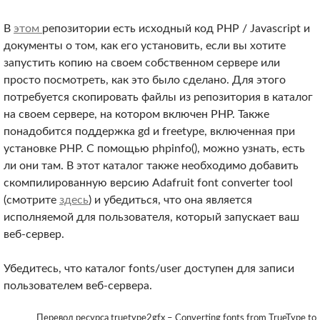
В
этом
репозитории есть исходный код PHP / Javascript и
документы о том, как его установить, если вы хотите
запустить копию на своем собственном сервере или
просто посмотреть, как это было сделано. Для этого
потребуется скопировать файлы из репозитория в каталог
на своем сервере, на котором включен PHP. Также
понадобится поддержка gd и freetype, включенная при
установке PHP. С помощью phpinfo(), можно узнать, есть
ли они там. В этот каталог также необходимо добавить
скомпилированную версию Adafruit font converter tool
(смотрите
здесь
) и убедиться, что она является
исполняемой для пользователя, который запускает ваш
веб-сервер.
Убедитесь, что каталог fonts/user доступен для записи
пользователем веб-сервера.
Перевод ресурса truetype2gfx – Converting fonts from TrueType to