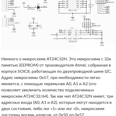
Немного о микросхеме AT24C32N. Это микросхема с 32к
памятью (EEPROM) от производителя Atmel, собранная в
корпусе SOIC8, работающая по двухпроводной шине I2C.
Адрес микросхемы 0x57, при необходимости легко
меняется, с помощью перемычек A0, A1 и A2 (это
позволяет увеличить количество подключенных
микросхем AT24C32/64). Так как чип AT24C32N имеет, три
адресных входа (A0, A1 и A2), которые могут находится в
двух состояния, либо лог «1» или лог «0», микросхеме
доступны восемь адресов. от 0x50 до 0x57